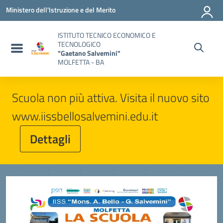
Vai ai contenuti
Vai al menu di navigazione
Vai al footer
Ministero dell'Istruzione e del Merito
ISTITUTO TECNICO ECONOMICO E
TECNOLOGICO
"Gaetano Salvemini"
MOLFETTA - BA
Scuola non più attiva. Visita il nuovo sito
www.iissbellosalvemini.edu.it
Dettagli